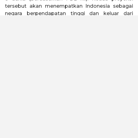
tersebut akan menempatkan Indonesia sebagai
negara berpendapatan tinggi dan keluar dari
jebakan negara kelas menengah (
middle income
trap
).
Indonesia 2045 memiliki visi untuk menjadi negara
tangguh, sejahtera, inklusif, dan berkelanjutan.
Untuk mewujudkan visi tersebut, Kadin Indonesia
telah melakukan kajian dengan melibatkan seluruh
elemen bangsa baik asosiasi, akademisi, serikat
buruh, organisasi keagamaan, pelaku usaha dan
industri untuk merumuskan Peta Jalan Indonesia
Emas 2045. Kami meyakini dengan landasan
filosofi “Gotong Royong” dan “Bhinneka Tunggal
Ika” yang diimplementasikan oleh kualitas SDM
yang unggul, maka visi ini dapat tercapai.
Untuk menjadi negara maju dan lepas dari jebakan
negara kelas menengah, Peta Jalan ini